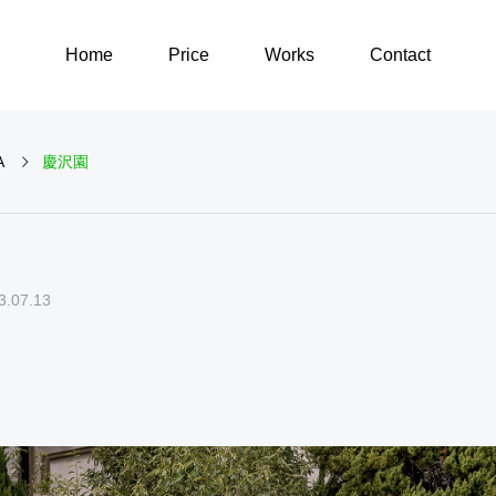
Home
Price
Works
Contact
A
慶沢園
GOODS
ARCHITECTURE
3.07.13