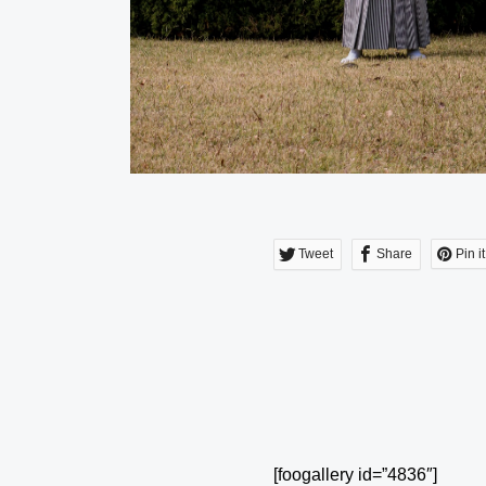
Tweet
Share
Pin it
[foogallery id=”4836″]