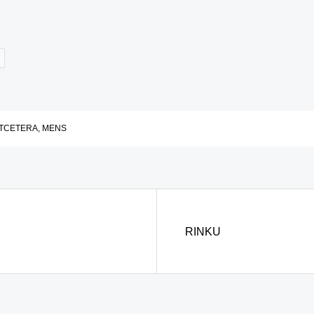
TCETERA
,
MENS
RINKU