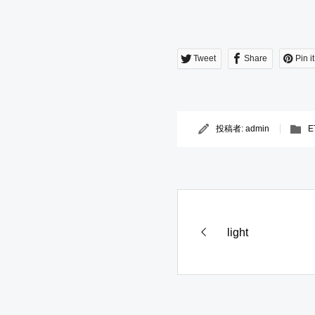
Tweet
Share
Pin it
投稿者:
admin
E
light