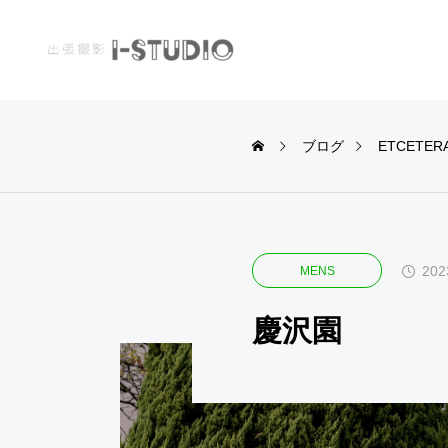
ブログ
ETCETER
WATER
PROFILE
202
MENS
慶沢園