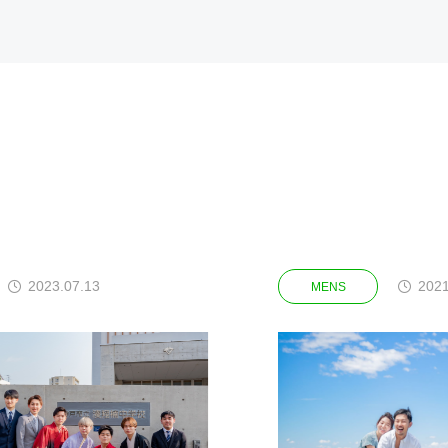
7.13
2021.01.22
MENS