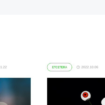
01.22
2022.10.06
ETCETERA