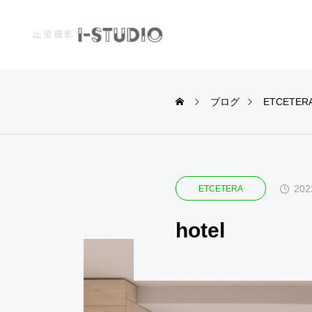
ブログ
ETCETER
WATER
PROFILE
202
ETCETERA
hotel