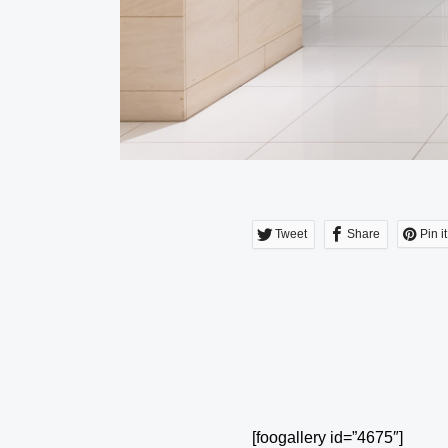
Tweet
Share
Pin it
[foogallery id=”4675″]