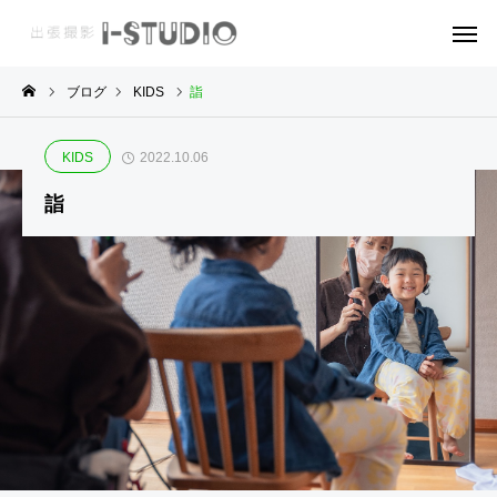
ブログ
KIDS
詣
W
G
W
KIDS
2022.10.06
A
O
E
詣
T
O
D
E
D
D
R
S
I
P
A
F
N
R
R
A
G
O
C
M
F
H
I
I
I
L
L
T
Y
E
E
C
T